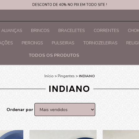
DESCONTO DE 40% NO PIX EM TODO SITE !
ALIANÇAS
BRINCOS
BRACELETES
CORRENTES
CHOK
RAÇÕES
PIERCINGS
PULSEIRAS
TORNOZELEIRAS
RELIG
TODOS OS PRODUTOS
Início
>
Pingentes
>
INDIANO
INDIANO
Ordenar por