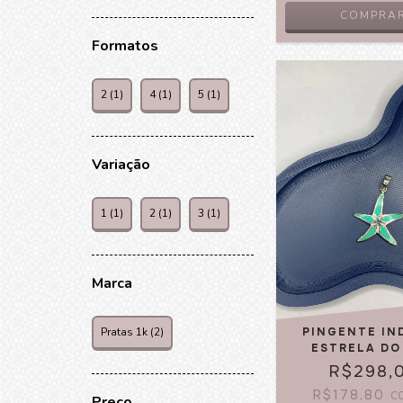
COMPRA
Formatos
2 (1)
4 (1)
5 (1)
Variação
1 (1)
2 (1)
3 (1)
Marca
Pratas 1k (2)
PINGENTE IN
ESTRELA DO
R$298,
R$178,80
C
Preço