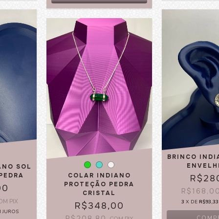
BRINCO IND
ENVELH
ANO SOL
PEDRA
COLAR INDIANO
R$28
PROTEÇÃO PEDRA
00
R$168,0
CRISTAL
OM
PIX
3
X DE
R$93,33
R$348,00
M JUROS
R$208,80