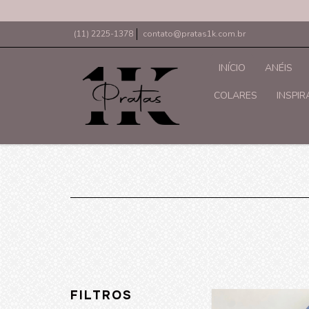
(11) 2225-1378
contato@pratas1k.com.br
INÍCIO
ANÉIS
COLARES
INSPI
FILTROS