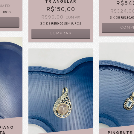
TRIANGULAR
R$54
OM
PIX
R$150,00
R$324,
 JUROS
R$90,00
COM
PIX
3
X DE
R$180,0
R
3
X DE
R$50,00
SEM JUROS
COMPRAR
DIANO
TA
PINGENTE