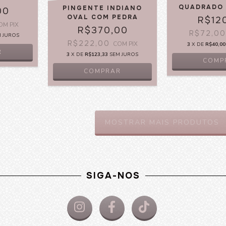
QUADRADO
PINGENTE INDIANO
00
OVAL COM PEDRA
R$12
OM
PIX
R$370,00
R$72,0
M JUROS
R$222,00
COM
PIX
3
X DE
R$40,00
3
X DE
R$123,33
SEM JUROS
COMP
MOSTRAR MAIS PRODUTOS
SIGA-NOS