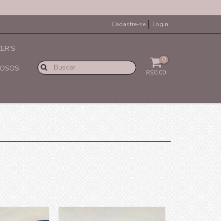
Cadastre-se
Login
ER'S
0
IOSOS
R$0,00