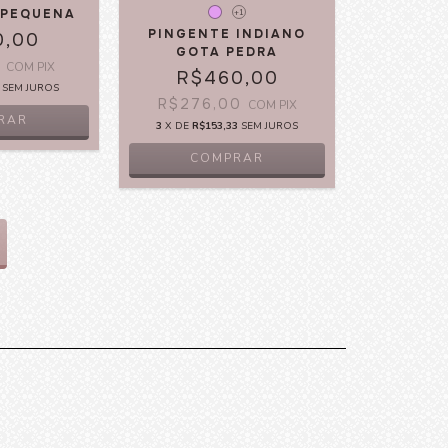
 PEQUENA
+1
PINGENTE INDIANO
0,00
GOTA PEDRA
0
COM
PIX
R$460,00
SEM JUROS
R$276,00
COM
PIX
RAR
3
X DE
R$153,33
SEM JUROS
COMPRAR