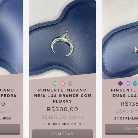
+2
DIANO
PINGENTE INDIANO
PINGENTE
 PEDRA
MEIA LUA GRANDE COM
DUAS LUA
PEDRAS
00
R$13
R$300,00
R$82,8
OM
PIX
R$180,00
COM
PIX
 JUROS
3
X DE
R$46,00
3
X DE
R$100,00
SEM JUROS
R
COMP
COMPRAR