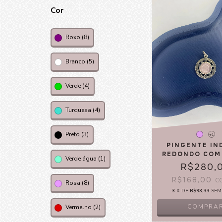
Cor
Roxo (8)
Branco (5)
Verde (4)
Turquesa (4)
Preto (3)
+1
PINGENTE IN
REDONDO COM
Verde água (1)
R$280,
R$168,00
C
Rosa (8)
3
X DE
R$93,33
SEM
COMPRA
Vermelho (2)