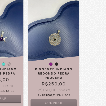
+1
 INDIANO
PINGENTE INDIANO
S PEDRA
REDONDO PEDRA
PEQUENA
8,00
R$250,00
0
COM
PIX
R$150,00
COM
PIX
SEM JUROS
3
X DE
R$83,33
SEM JUROS
RAR
COMPRAR