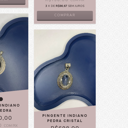
COM
PIX
3
X DE
R$86,67
SEM JUROS
COMPRAR
 INDIANO
PEDRA
PINGENTE INDIANO
0,00
PEDRA CRISTAL
00
COM
PIX