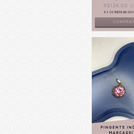
R$126,00
C
3
X DE
R$70,00
SEM
COMPRA
PINGENTE IN
MARCASSI