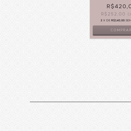
R$420,
R$252,00
C
3
X DE
R$140,00
SE