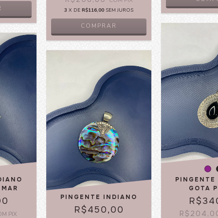
COM
PIX
R
3
X DE
R$116,00
SEM JUROS
COMPRAR
DIANO
PINGENTE
 MAR
GOTA 
PINGENTE INDIANO
00
R$34
R$450,00
R$204,
OM
PIX