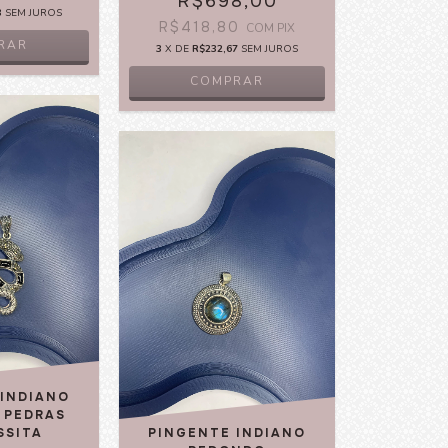
R$698,00
3
SEM JUROS
R$418,80
COM
PIX
RAR
3
X DE
R$232,67
SEM JUROS
COMPRAR
 INDIANO
 PEDRAS
SSITA
PINGENTE INDIANO