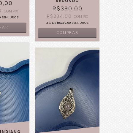
REDONDO
0,00
R$390,00
00
COM
PIX
R$234,00
COM
PIX
0
SEM JUROS
3
X DE
R$130,00
SEM JUROS
 INDIANO