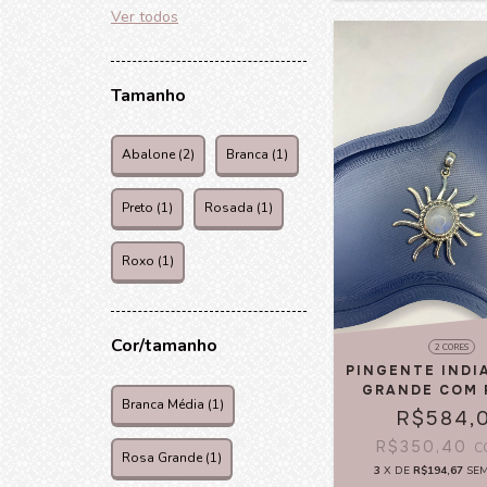
Ver todos
Tamanho
Abalone (2)
Branca (1)
Preto (1)
Rosada (1)
Roxo (1)
Cor/tamanho
2 CORES
PINGENTE INDI
GRANDE COM 
Branca Média (1)
R$584,
R$350,40
C
Rosa Grande (1)
3
X DE
R$194,67
SE