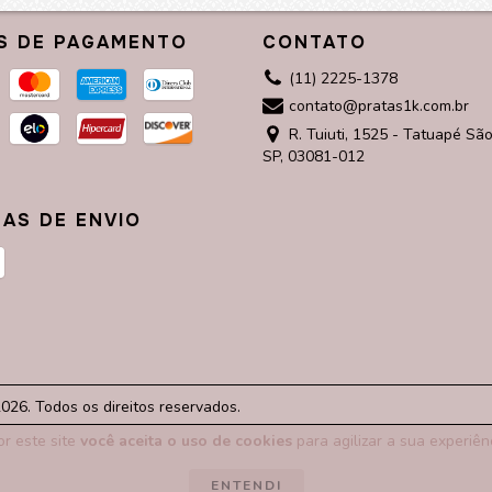
S DE PAGAMENTO
CONTATO
(11) 2225-1378
contato@pratas1k.com.br
R. Tuiuti, 1525 - Tatuapé São
SP, 03081-012
AS DE ENVIO
6. Todos os direitos reservados.
r este site
você aceita o uso de cookies
para agilizar a sua experiên
ENTENDI