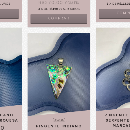
R$270,00
COM
PIX
 JUROS
3
X DE
R$113,3
3
X DE
R$150,00
SEM JUROS
R
COMP
COMPRAR
DIANO
PINGENTE
URQUESA
SERPENTE
2 CORES
MARCA
PINGENTE INDIANO
00