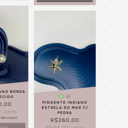
IANO BORDA
ECIDO
+2
PINGENTE INDIANO
0,00
ESTRELA DO MAR C/
0
COM
PIX
PEDRA
SEM JUROS
R$260,00
R$156,00