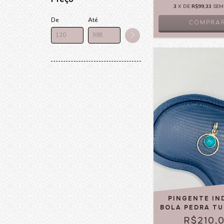
3
X DE
R$99,33
SEM
De
Até
COMPRA
PINGENTE IN
BOLA PEDRA T
R$210,