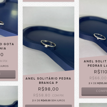
IO GOTA
NIA
00
OM
PIX
ANEL SOLI
PEDRAS L
 JUROS
R$11
R
R$66,0
ANEL SOLITÁRIO PEDRA
BRANCA P
2
X DE
R$55,00
R$98,00
COMP
R$58,80
COM
PIX
2
X DE
R$49,00
SEM JUROS