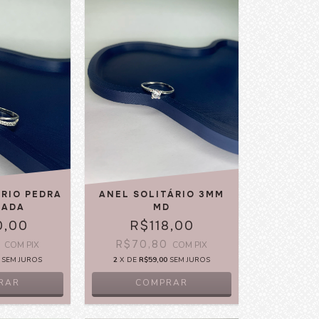
ÁRIO PEDRA
ANEL SOLITÁRIO 3MM
RADA
MD
0,00
R$118,00
0
R$70,80
COM
PIX
COM
PIX
SEM JUROS
2
X DE
R$59,00
SEM JUROS
RAR
COMPRAR