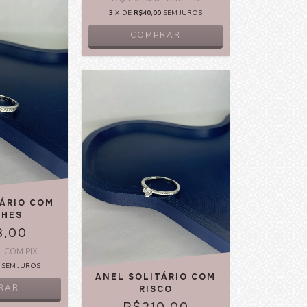
3
X DE
R$40,00
SEM JUROS
COMPRAR
TÁRIO COM
LHES
8,00
0
COM
PIX
SEM JUROS
ANEL SOLITÁRIO COM
RAR
RISCO