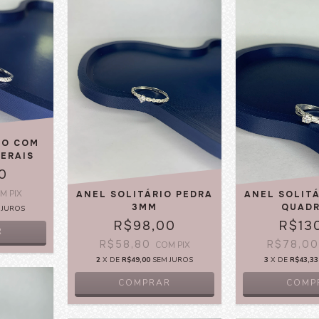
IO COM
TERAIS
0
OM
PIX
ANEL SOLITÁRIO PEDRA
ANEL SOLIT
3MM
QUAD
 JUROS
R$98,00
R$13
R
R$58,80
R$78,0
COM
PIX
2
X DE
R$49,00
SEM JUROS
3
X DE
R$43,33
COMPRAR
COMP