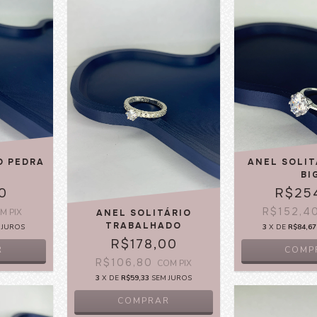
ANEL SOLIT
O PEDRA
BI
R$25
0
R$152,4
OM
PIX
ANEL SOLITÁRIO
TRABALHADO
3
X DE
R$84,67
 JUROS
R$178,00
COMP
R
R$106,80
COM
PIX
3
X DE
R$59,33
SEM JUROS
COMPRAR