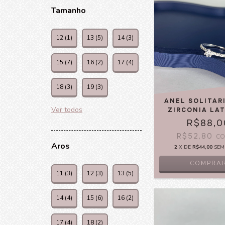
Tamanho
12 (1)
13 (5)
14 (3)
15 (7)
16 (2)
17 (4)
18 (3)
19 (3)
ANEL SOLITAR
Ver todos
ZIRCONIA LA
R$88,0
R$52,80
C
Aros
2
X DE
R$44,00
SEM
COMPRA
11 (3)
12 (3)
13 (5)
14 (4)
15 (6)
16 (2)
17 (4)
18 (2)