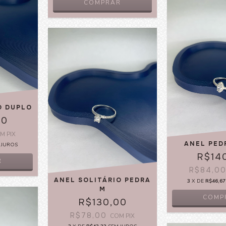
COMPRAR
O DUPLO
00
OM
PIX
ANEL PED
 JUROS
R$14
R
R$84,0
ANEL SOLITÁRIO PEDRA
3
X DE
R$46,67
M
COMP
R$130,00
R$78,00
COM
PIX