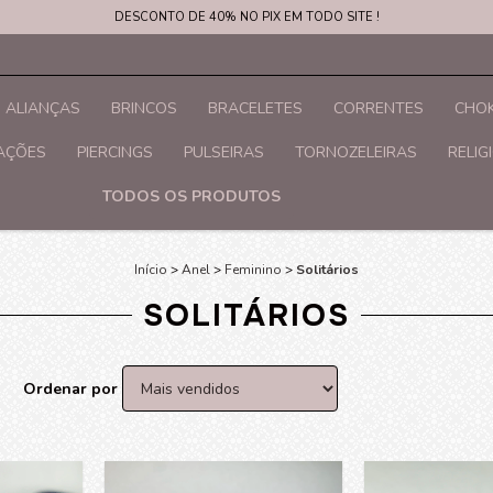
DESCONTO DE 40% NO PIX EM TODO SITE !
ALIANÇAS
BRINCOS
BRACELETES
CORRENTES
CHOK
RAÇÕES
PIERCINGS
PULSEIRAS
TORNOZELEIRAS
RELIG
TODOS OS PRODUTOS
Início
>
Anel
>
Feminino
>
Solitários
SOLITÁRIOS
Ordenar por