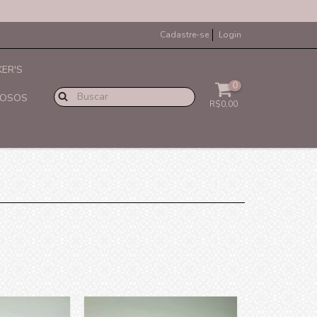
Cadastre-se
Login
ER'S
0
IOSOS
R$0,00