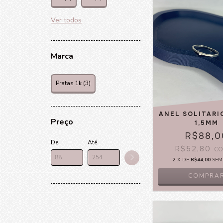
Ver todos
Marca
Pratas 1k (3)
ANEL SOLITARI
Preço
1,5MM
R$88,0
De
Até
R$52,80
C
2
X DE
R$44,00
SEM
COMPRA