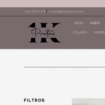
(11) 2225-1378
contato@pratas1k.com.br
INÍCIO
ANÉIS
COLARES
INSPI
FILTROS