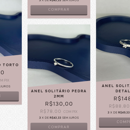
3
X DE
R$43,33
SEM JUROS
COMPRAR
O TORTO
00
OM
PIX
ANEL SOLI
 JUROS
ANEL SOLITÁRIO PEDRA
DETA
R
2MM
R$14
R$130,00
R$88,8
R$78,00
COM
PIX
3
X DE
R$49,33
3
X DE
R$43,33
SEM JUROS
COMP
COMPRAR