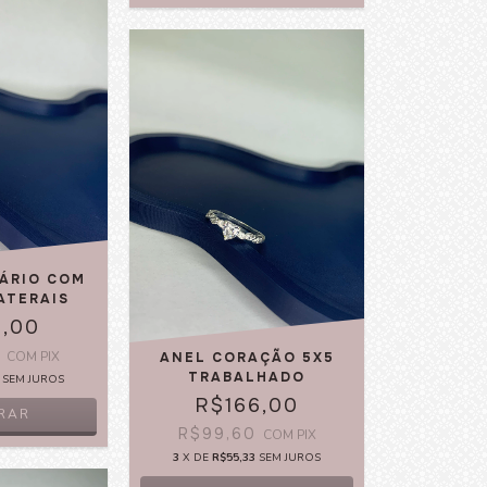
TÁRIO COM
ATERAIS
0,00
0
COM
PIX
ANEL CORAÇÃO 5X5
TRABALHADO
SEM JUROS
R$166,00
RAR
R$99,60
COM
PIX
3
X DE
R$55,33
SEM JUROS