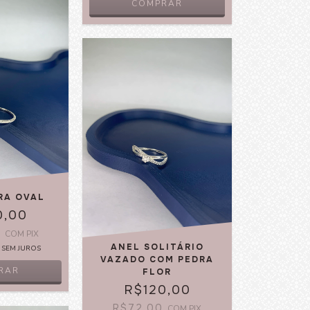
COMPRAR
RA OVAL
0,00
0
COM
PIX
ANEL SOLITÁRIO
SEM JUROS
VAZADO COM PEDRA
RAR
FLOR
R$120,00
R$72,00
COM
PIX