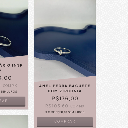
ÁRIO INSP
G
4,00
0
COM
PIX
ANEL PEDRA BAGUETE
COM ZIRCONIA
SEM JUROS
R$176,00
RAR
R$105,60
COM
PIX
3
X DE
R$58,67
SEM JUROS
COMPRAR