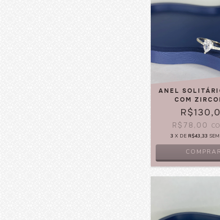
ANEL SOLITÁR
COM ZIRCO
R$130,
R$78,00
C
3
X DE
R$43,33
SEM
COMPRA