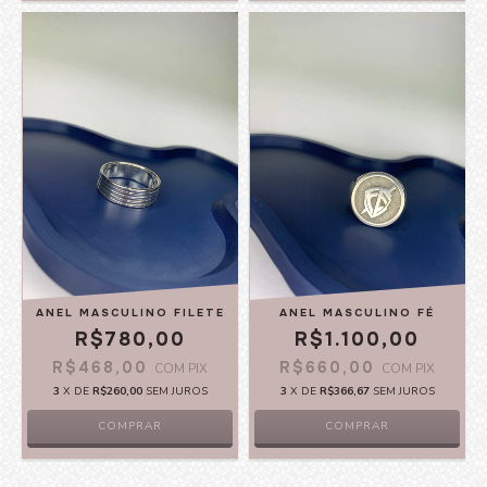
ANEL MASCULINO FILETE
ANEL MASCULINO FÉ
R$780,00
R$1.100,00
R$468,00
R$660,00
COM
PIX
COM
PIX
3
X DE
R$260,00
SEM JUROS
3
X DE
R$366,67
SEM JUROS
COMPRAR
COMPRAR