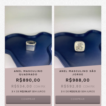
ANEL MASCULINO
ANEL MASCULINO SÃO
QUADRADO
JORGE
R$890,00
R$988,00
R$534,00
R$592,80
COM
PIX
COM
PIX
3
X DE
R$296,67
SEM JUROS
3
X DE
R$329,33
SEM JUROS
COMPRAR
COMPRAR