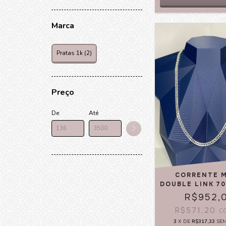
Marca
Pratas 1k (2)
Preço
De
Até
CORRENTE 
DOUBLE LINK 7
R$952,
R$571,20
C
3
X DE
R$317,33
SE