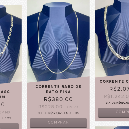
CORRENTE C
CORRENTE RABO DE
R$2.0
MASC
RATO FINA
R$1.242,
MM
R$380,00
3
X DE
R$690,0
00
R$228,00
COM
PIX
COMP
OM
PIX
3
X DE
R$126,67
SEM JUROS
M JUROS
COMPRAR
R