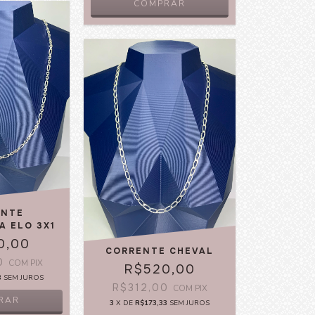
COMPRAR
ENTE
A ELO 3X1
0,00
CORRENTE CHEVAL
00
COM
PIX
R$520,00
3
SEM JUROS
R$312,00
COM
PIX
RAR
3
X DE
R$173,33
SEM JUROS