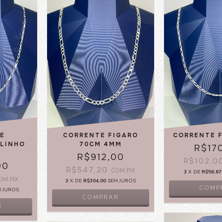
E
CORRENTE FIGARO
CORRENTE F
OLINHO
70CM 4MM
R$17
R$912,00
R$102,0
00
R$547,20
COM
PIX
3
X DE
R$56,67
OM
PIX
3
X DE
R$304,00
SEM JUROS
COMP
M JUROS
R