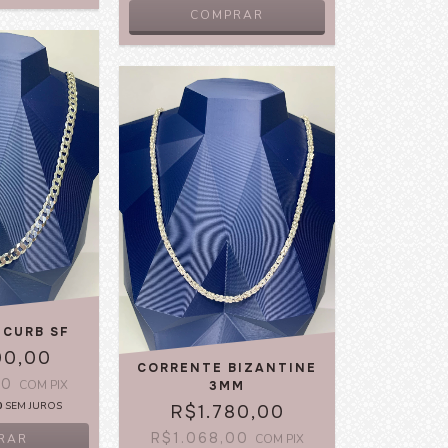
COMPRAR
 CURB SF
00,00
CORRENTE BIZANTINE
00
COM
PIX
3MM
0
SEM JUROS
R$1.780,00
R$1.068,00
COM
PIX