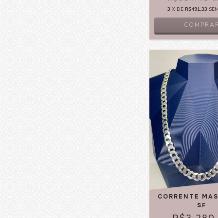
3
X DE
R$491,33
SE
COMPRA
CORRENTE MAS
SF