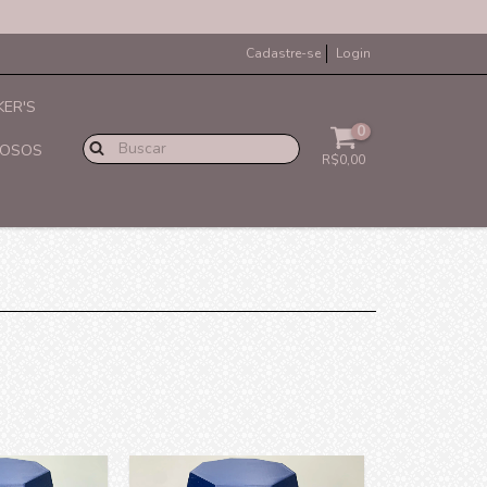
Cadastre-se
Login
ER'S
0
IOSOS
R$0,00