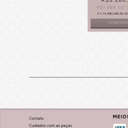
R$3.280
R$1.968,00
3
X DE
R$1.093,33
SE
COMPRA
MEIO
Contato
Cuidados com as peças