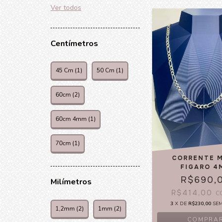
Ver todos
Centímetros
45 Cm (1)
50 Cm (1)
60cm (2)
60cm 4mm (1)
70cm (1)
CORRENTE 
FIGARO 4
R$690,
Milímetros
R$414,00
C
3
X DE
R$230,00
SE
1,2mm (2)
1mm (2)
COMPRA