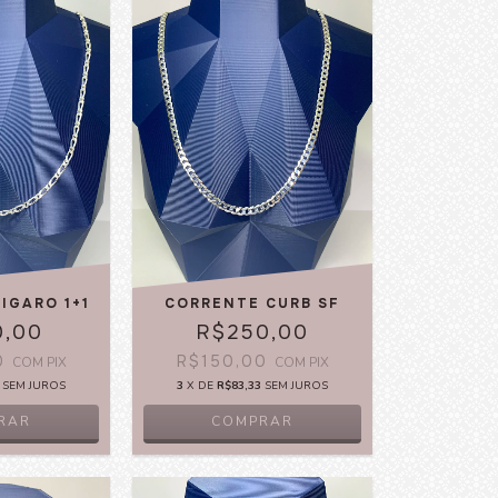
IGARO 1+1
CORRENTE CURB SF
0,00
R$250,00
0
R$150,00
COM
PIX
COM
PIX
SEM JUROS
3
X DE
R$83,33
SEM JUROS
RAR
COMPRAR