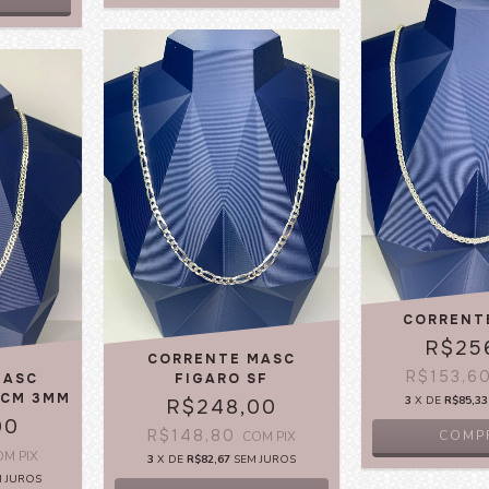
CORRENT
R$25
CORRENTE MASC
R$153,6
MASC
FIGARO SF
0CM 3MM
3
X DE
R$85,33
R$248,00
00
R$148,80
COMP
COM
PIX
OM
PIX
3
X DE
R$82,67
SEM JUROS
M JUROS