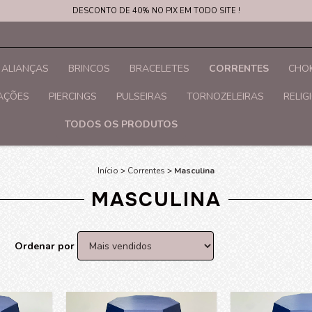
DESCONTO DE 40% NO PIX EM TODO SITE !
ALIANÇAS
BRINCOS
BRACELETES
CORRENTES
CHOK
RAÇÕES
PIERCINGS
PULSEIRAS
TORNOZELEIRAS
RELIG
TODOS OS PRODUTOS
Início
>
Correntes
>
Masculina
MASCULINA
Ordenar por