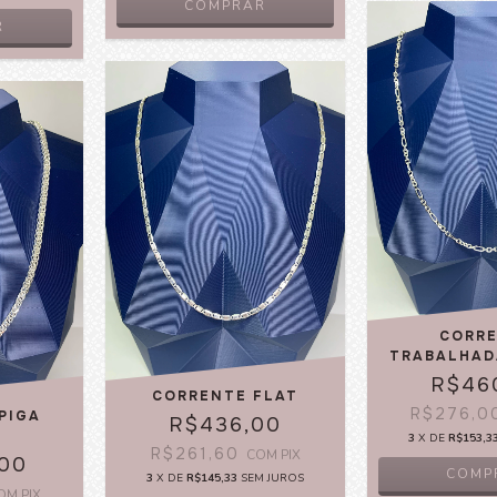
COMPRAR
CORR
TRABALHAD
R$46
CORRENTE FLAT
R$276,
PIGA
R$436,00
3
X DE
R$153,3
R$261,60
COM
PIX
,00
COMP
3
X DE
R$145,33
SEM JUROS
OM
PIX