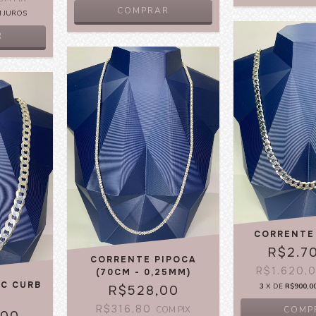
COMPRAR
M JUROS
R
CORRENTE
R$2.7
CORRENTE PIPOCA
R$1.620,
(70CM - 0,25MM)
C CURB
3
X DE
R$900,0
R$528,00
R$316,80
COM
PIX