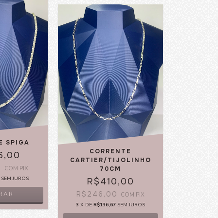
E SPIGA
CORRENTE
6,00
CARTIER/TIJOLINHO
0
COM
PIX
70CM
SEM JUROS
R$410,00
R$246,00
RAR
COM
PIX
3
X DE
R$136,67
SEM JUROS