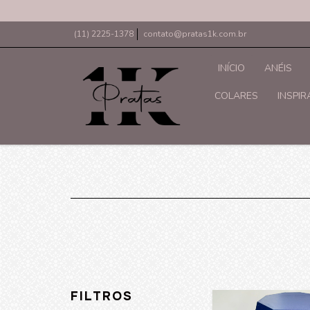
(11) 2225-1378
contato@pratas1k.com.br
INÍCIO
ANÉIS
COLARES
INSPI
FILTROS