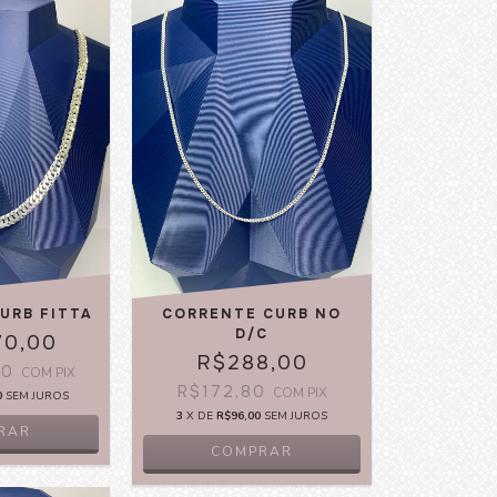
URB FITTA
CORRENTE CURB NO
D/C
70,00
R$288,00
00
COM
PIX
R$172,80
COM
PIX
0
SEM JUROS
3
X DE
R$96,00
SEM JUROS
RAR
COMPRAR